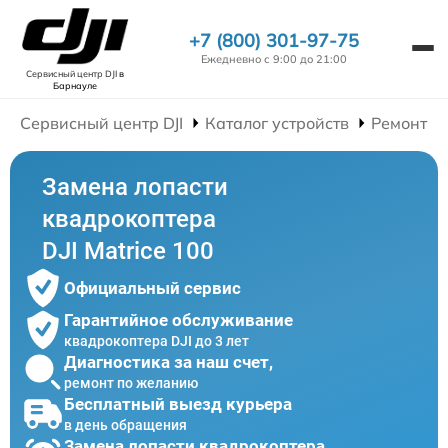
+7 (800) 301-97-75
Ежедневно с 9:00 до 21:00
Сервисный центр DJI
в
Барнауле
Сервисный центр DJI
Каталог устройств
Ремонт К
Замена лопасти
квадрокоптера
DJI Matrice 100
Официальный сервис
Гарантийное обслуживание
квадрокоптера DJI до 3 лет
Диагностика за наш счет,
ремонт по желанию
Бесплатный выезд курьера
в день обращения
Замена лопасти квадрокоптера