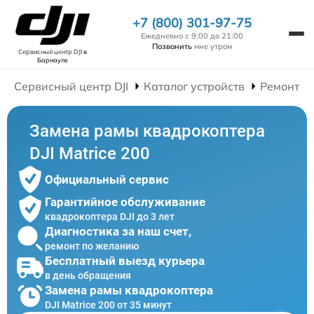
+7 (800) 301-97-75
Ежедневно с 9:00 до 21:00
Позвонить
мне утром
Сервисный центр DJI
в
Барнауле
Сервисный центр DJI
Каталог устройств
Ремонт К
Замена рамы квадрокоптера
DJI Matrice 200
Официальный сервис
Гарантийное обслуживание
квадрокоптера DJI до 3 лет
Диагностика за наш счет,
ремонт по желанию
Бесплатный выезд курьера
в день обращения
Замена рамы квадрокоптера
DJI Matrice 200 от 35 минут