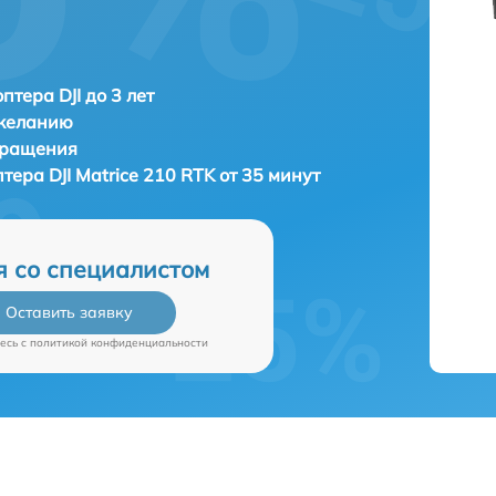
птера DJI до 3 лет
 желанию
бращения
птера
DJI Matrice 210 RTK от 35 минут
я со специалистом
Оставить заявку
есь c
политикой конфиденциальности