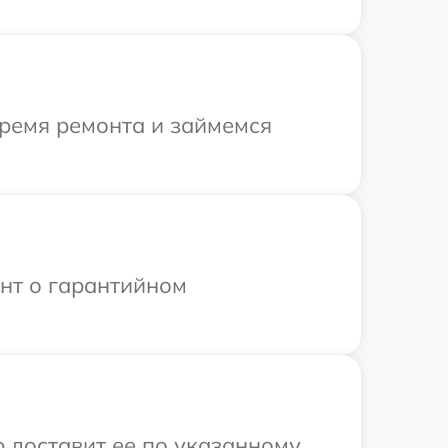
время ремонта и займемся
ент о гарантийном
р доставит ее по указанному