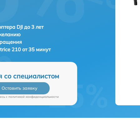
птера DJI до 3 лет
 желанию
бращения
trice 210 от 35 минут
я со специалистом
Оставить заявку
есь c
политикой конфиденциальности