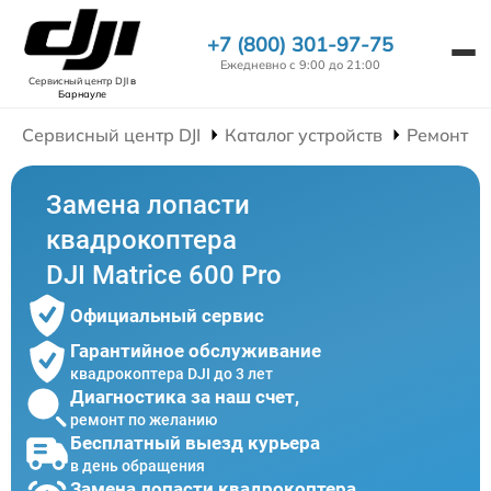
+7 (800) 301-97-75
Ежедневно с 9:00 до 21:00
Сервисный центр DJI
в
Барнауле
Сервисный центр DJI
Каталог устройств
Ремонт К
Замена лопасти
квадрокоптера
DJI Matrice 600 Pro
Официальный сервис
Гарантийное обслуживание
квадрокоптера DJI до 3 лет
Диагностика за наш счет,
ремонт по желанию
Бесплатный выезд курьера
в день обращения
Замена лопасти квадрокоптера