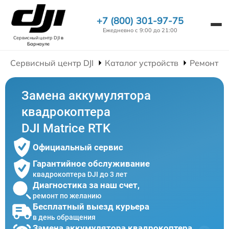
+7 (800) 301-97-75
Ежедневно с 9:00 до 21:00
Сервисный центр DJI
в
Барнауле
Сервисный центр DJI
Каталог устройств
Ремонт К
Замена аккумулятора
квадрокоптера
DJI Matrice RTK
Официальный сервис
Гарантийное обслуживание
квадрокоптера DJI до 3 лет
Диагностика за наш счет,
ремонт по желанию
Бесплатный выезд курьера
в день обращения
Замена аккумулятора квадрокоптера