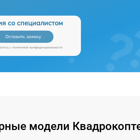
ия со специалистом
Оставить заявку
аетесь c
политикой конфиденциальности
рные модели Квадрокопте