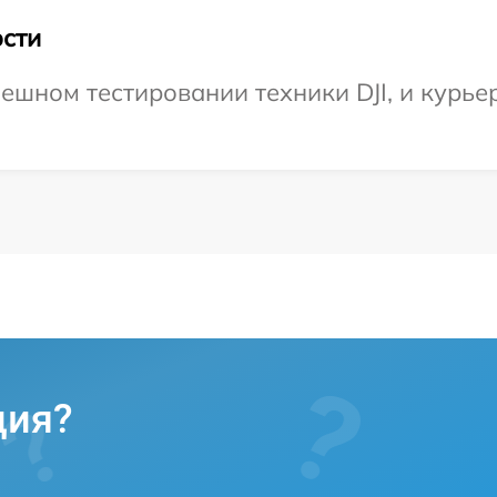
сти
ешном тестировании техники DJI, и курье
ция?