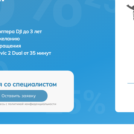
птера DJI до 3 лет
 желанию
бращения
vic 2 Dual от 35 минут
я со специалистом
Оставить заявку
есь c
политикой конфиденциальности