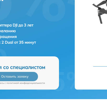
птера DJI до 3 лет
 желанию
бращения
c 2 Dual от 35 минут
я со специалистом
Оставить заявку
есь c
политикой конфиденциальности