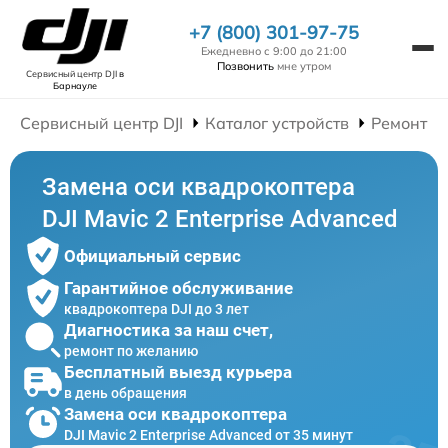
+7 (800) 301-97-75
Ежедневно с 9:00 до 21:00
Позвонить
мне утром
Сервисный центр DJI
в
Барнауле
Сервисный центр DJI
Каталог устройств
Ремонт К
Замена оси квадрокоптера
DJI Mavic 2 Enterprise Advanced
Официальный сервис
Гарантийное обслуживание
квадрокоптера DJI до 3 лет
Диагностика за наш счет,
ремонт по желанию
Бесплатный выезд курьера
в день обращения
Замена оси квадрокоптера
DJI Mavic 2 Enterprise Advanced от 35 минут