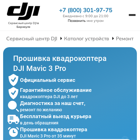
+7 (800) 301-97-75
Ежедневно с 9:00 до 21:00
Позвонить
мне утром
Сервисный центр DJI
в
Барнауле
Сервисный центр DJI
Каталог устройств
Ремонт К
Прошивка квадрокоптера
DJI Mavic 3 Pro
Официальный сервис
Гарантийное обслуживание
квадрокоптера DJI до 3 лет
Диагностика за наш счет,
ремонт по желанию
Бесплатный выезд курьера
в день обращения
Прошивка квадрокоптера
DJI Mavic 3 Pro от 35 минут