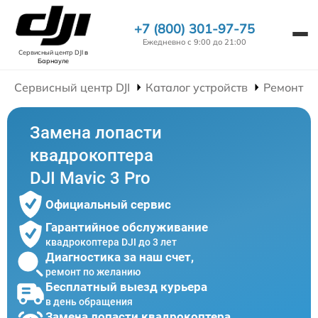
+7 (800) 301-97-75
Ежедневно с 9:00 до 21:00
Сервисный центр DJI
в
Барнауле
Сервисный центр DJI
Каталог устройств
Ремонт К
Замена лопасти
квадрокоптера
DJI Mavic 3 Pro
Официальный сервис
Гарантийное обслуживание
квадрокоптера DJI до 3 лет
Диагностика за наш счет,
ремонт по желанию
Бесплатный выезд курьера
в день обращения
Замена лопасти квадрокоптера