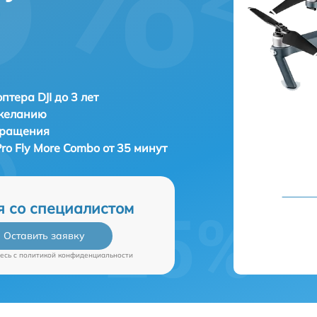
птера DJI до 3 лет
 желанию
бращения
Pro Fly More Combo от 35 минут
я со специалистом
Оставить заявку
есь c
политикой конфиденциальности