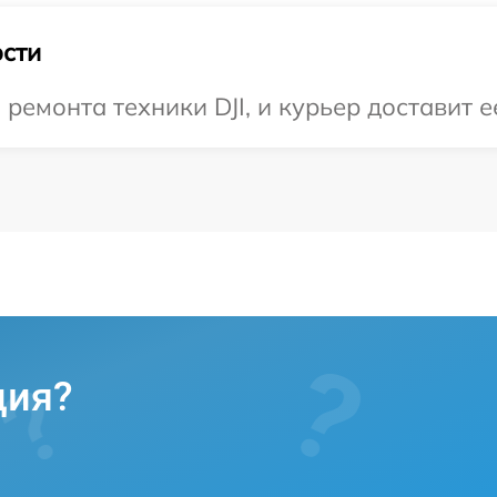
сти
емонта техники DJI, и курьер доставит е
ция?