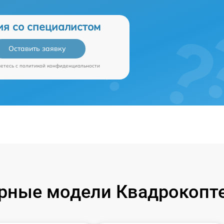
ия со специалистом
Оставить заявку
аетесь c
политикой конфиденциальности
рные модели Квадрокопте