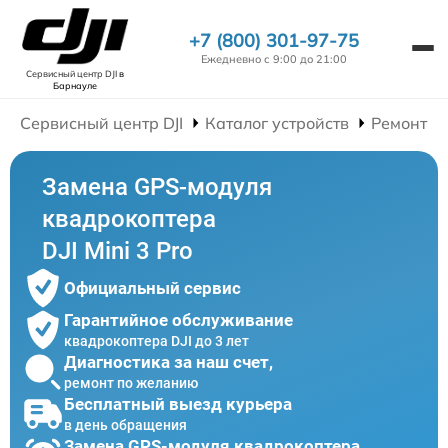
+7 (800) 301-97-75
Ежедневно с 9:00 до 21:00
Сервисный центр DJI
в
Барнауле
Сервисный центр DJI
Каталог устройств
Ремонт К
Замена GPS-модуля
квадрокоптера
DJI Mini 3 Pro
Официальный сервис
Гарантийное обслуживание
квадрокоптера DJI до 3 лет
Диагностика за наш счет,
ремонт по желанию
Бесплатный выезд курьера
в день обращения
Замена GPS-модуля квадрокоптера