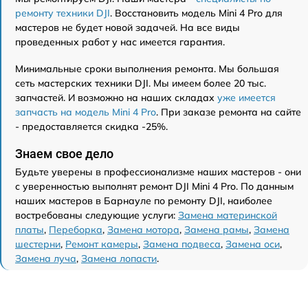
ремонту техники DJI
. Восстановить модель Mini 4 Pro для
мастеров не будет новой задачей. На все виды
проведенных работ у нас имеется гарантия.
Минимальные сроки выполнения ремонта. Мы большая
сеть мастерских техники DJI. Мы имеем более 20 тыс.
запчастей. И возможно на наших складах
уже имеется
запчасть на модель Mini 4 Pro
. При заказе ремонта на сайте
- предоставляется скидка -25%.
Знаем свое дело
Будьте уверены в профессионализме наших мастеров - они
с уверенностью выполнят ремонт DJI Mini 4 Pro. По данным
наших мастеров в Барнауле по ремонту DJI, наиболее
востребованы следующие услуги:
Замена материнской
платы
,
Переборка
,
Замена мотора
,
Замена рамы
,
Замена
шестерни
,
Ремонт камеры
,
Замена подвеса
,
Замена оси
,
Замена луча
,
Замена лопасти
.