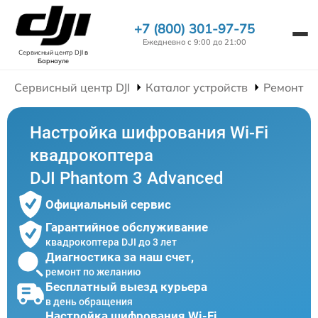
+7 (800) 301-97-75
Ежедневно с 9:00 до 21:00
Сервисный центр DJI
в
Барнауле
Сервисный центр DJI
Каталог устройств
Ремонт К
Настройка шифрования Wi-Fi
квадрокоптера
DJI Phantom 3 Advanced
Официальный сервис
Гарантийное обслуживание
квадрокоптера DJI до 3 лет
Диагностика за наш счет,
ремонт по желанию
Бесплатный выезд курьера
в день обращения
Настройка шифрования Wi-Fi