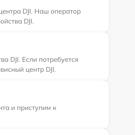
центра DJI. Наш оператор
йства DJI.
а DJI. Если потребуется
исный центр DJI.
нта и приступим к