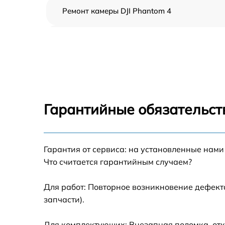
Ремонт камеры DJI Phantom 4
Замена подвеса DJI Phantom 4
Замена оси DJI Phantom 4
Замена луча DJI Phantom 4
Гарантийные обязательст
Замена лопасти DJI Phantom 4
Гарантия от сервиса: на установленные нами
Замена GPS-модуля DJI Phantom 4
Что считается гарантийным случаем?
Замена корпуса DJI Phantom 4
Для работ: Повторное возникновение дефект
запчасти).
Замена аккумулятора DJI Phantom 4
Для комплектующих: Внезапная поломка, отк