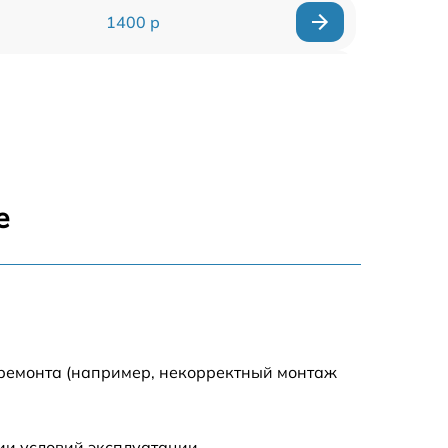
1400 р
1700 р
1400 р
1200 р
е
1400 р
1500 р
1600 р
 ремонта (например, некорректный монтаж
1600 р
ии условий эксплуатации.