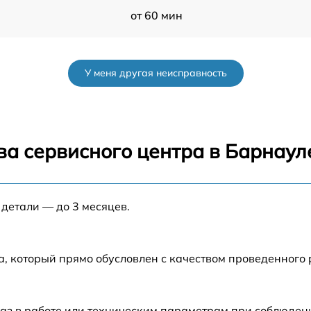
от 60 мин
от 60 мин
У меня другая неисправность
от 60 мин
от 60 мин
ва сервисного центра в Барнаул
от 60 мин
 детали — до 3 месяцев.
от 60 мин
от 60 мин
а, который прямо обусловлен с качеством проведенного
от 60 мин
аз в работе или техническим параметрам при соблюден